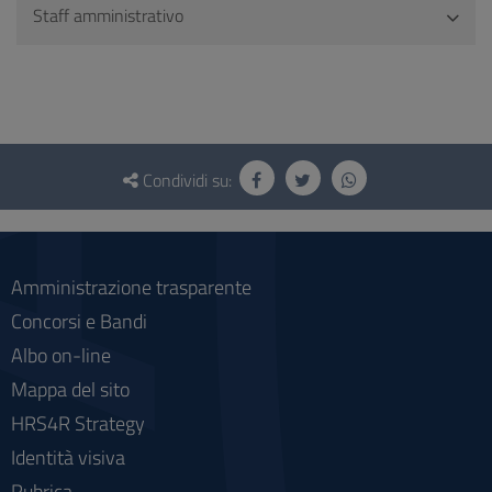
Staff amministrativo
Questionario
e
Condividi su:
social
Amministrazione trasparente
Concorsi e Bandi
Albo on-line
Mappa del sito
HRS4R Strategy
Identità visiva
Rubrica