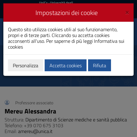
UniCa
UniCa
- Università degli
Studi di Cagliari
e
×
Impostazioni dei cookie
UniCA News
Accedi
Accedi
Tecniche della
Questo sito utilizza cookies utili al suo funzionamento,
Prevenzione
Toggle
nell'Ambiente e nei
propri e di terze parti. Cliccando su accetta cookies
navigation
Luoghi di Lavoro
acconsenti all'uso. Per saperne di più leggi
Informativa sui
Laurea
cookies
Vai
al
Coordinatore
Contenuto
Vai
Personalizza
Accetta cookies
Rifiuta
alla
navigazione
del
sito
Vai
al
Professore associato
Footer
Mereu Alessandra
Struttura:
Dipartimento di Scienze mediche e sanità pubblica
Telefono: +39 070 675 3103
Email:
amereu@unica.it