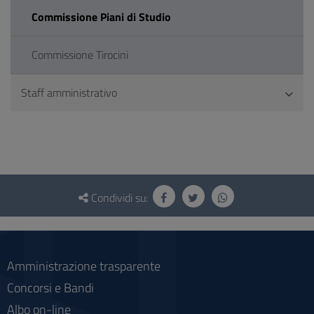
Commissione Piani di Studio
Commissione Tirocini
Staff amministrativo
Questionario
e
Condividi su:
social
Amministrazione trasparente
Concorsi e Bandi
Albo on-line