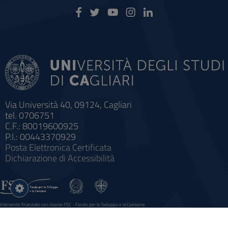
Via Università 40, 09124, Cagliari
tel. 0706751
C.F.: 80019600925
P.I.: 00443370929
Posta Elettronica Certificata
Dichiarazione di Accessibilità
Impostazioni
cookie
Intervento finanziato con risorse FSC - Fondo per lo Sviluppo e la Coesione
Sistema informatico gestionale integrato a supporto della didattica e della ricerca e potenziamento dei servizi online
agli studenti