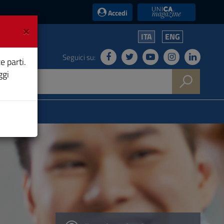
UniCA News
Accedi
×
ITA
ENG
Seguici su:
e parti.
ggi