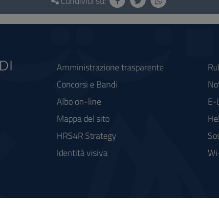
Condividi su:
Amministrazione trasparente
Ru
Concorsi e Bandi
Not
Albo on-line
E-
Mappa del sito
He
HRS4R Strategy
Sos
Identità visiva
Wi