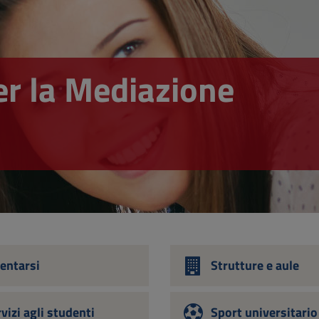
er la Mediazione
entarsi
Strutture e aule
vizi agli studenti
Sport universitario