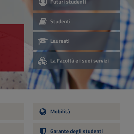
Futuri studenti
Studenti
Laureati
La Facoltà e i suoi servizi
Mobilità
Garante degli studenti