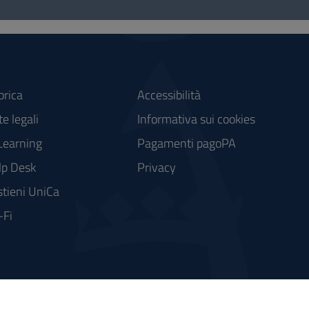
brica
Accessibilità
e legali
Informativa sui cookies
Learning
Pagamenti pagoPA
lp Desk
Privacy
tieni UniCa
-Fi