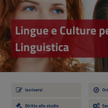
Vai
al
Footer
Lingue e Culture p
Linguistica
Iscriversi
Ori
Diritto allo studio
Ser