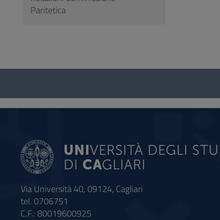
Paritetica
Questionario
e
social
Via Università 40, 09124, Cagliari
tel. 0706751
C.F.: 80019600925