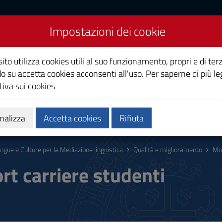
Impostazioni dei cookie
 per la Mediazione
ito utilizza cookies utili al suo funzionamento, propri e di terz
o su accetta cookies acconsenti all'uso. Per saperne di più le
iva sui cookies
Calendari e orari
Qualità e miglioramento
nalizza
Accetta cookies
Rifiuta
ingue e Culture per la Mediazione linguistica
Qualità e miglioramento
Mo
rt carriere studenti