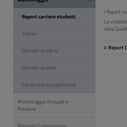
Vai
al
I Report ca
Report carriere studenti
Footer
La visibili
della Quali
Tirocini
Report 
Opinioni studenti
Opinioni laureati
Condizione occupazionale
Monitoraggio Annuale e
Riesame
Relazioni Commissione