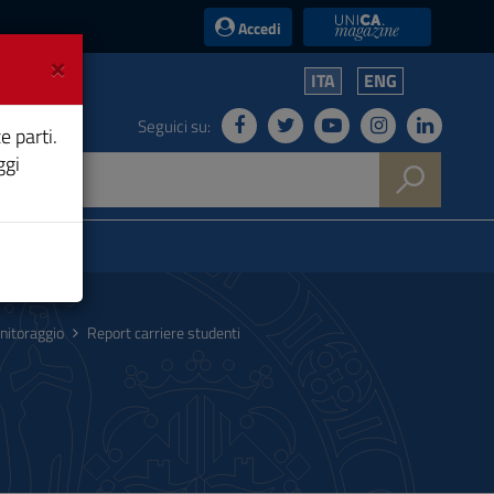
UniCA News
Accedi
×
ITA
ENG
Seguici su:
e parti.
ggi
nitoraggio
Report carriere studenti