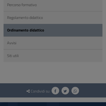
Percorso formativo
Regolamento didattico
Ordinamento didattico
Avvisi
Siti utili
Questionario
e
Condividi su:
social