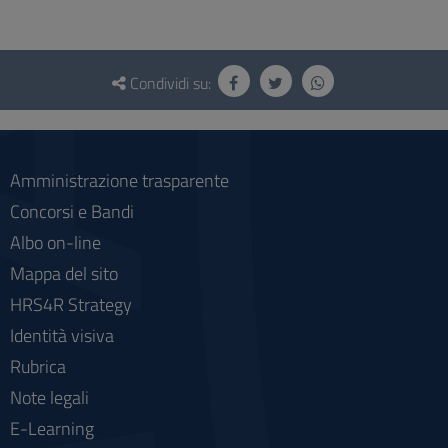
Questionario
e
Condividi su:
social
Amministrazione trasparente
Concorsi e Bandi
Albo on-line
Mappa del sito
HRS4R Strategy
Identità visiva
Rubrica
Note legali
E-Learning