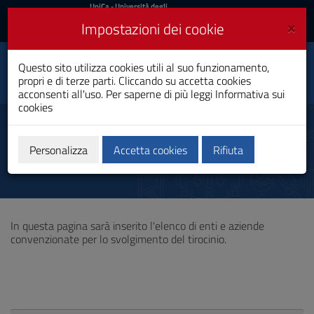
UniCa
UniCa
- Università degli
Studi di Cagliari
e
×
Impostazioni dei cookie
UniCA News
Accedi
Accedi
Giornalismo e
Questo sito utilizza cookies utili al suo funzionamento,
Toggle
Informazione Web
propri e di terze parti. Cliccando su accetta cookies
navigation
Laurea Magistrale
acconsenti all'uso. Per saperne di più leggi
Informativa sui
cookies
Vai
al
Soggetti ospitanti
Contenuto
Vai
Personalizza
Accetta cookies
Rifiuta
alla
navigazione
del
sito
Vai
In questa pagina sarà inserito l'elenco di enti e aziende
al
convenzionate per lo svolgimento del tirocinio.
Footer