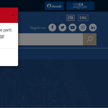
UniCA News
Accedi
×
ITA
ENG
Seguici su:
e parti.
ggi