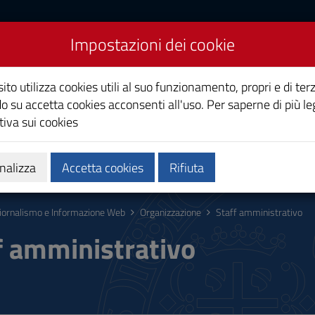
Impostazioni dei cookie
nformazione Web
ito utilizza cookies utili al suo funzionamento, propri e di terz
o su accetta cookies acconsenti all'uso. Per saperne di più le
iva sui cookies
Calendari e orari
Qualità e miglioramento
nalizza
Accetta cookies
Rifiuta
iornalismo e Informazione Web
Organizzazione
Staff amministrativo
f amministrativo