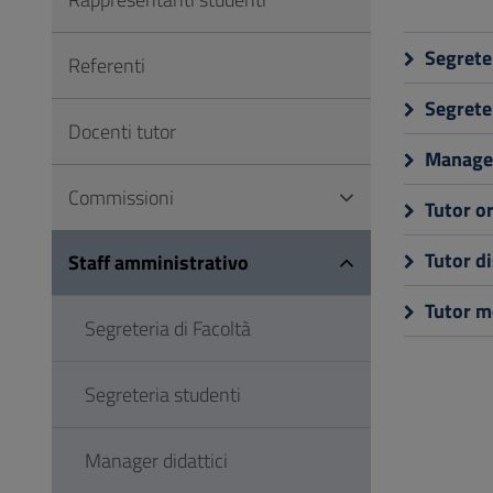
Vai
al
Segreter
Referenti
Footer
Segrete
Docenti tutor
Manager
Commissioni
Tutor o
Tutor di
Staff amministrativo
Tutor mo
Segreteria di Facoltà
Segreteria studenti
Manager didattici