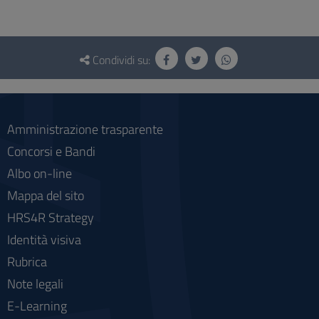
Questionario
e
Condividi su:
social
Amministrazione trasparente
Concorsi e Bandi
Albo on-line
Mappa del sito
HRS4R Strategy
Identità visiva
Rubrica
Note legali
E-Learning