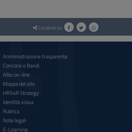
Questionario
e
Condividi su:
social
Amministrazione trasparente
Concorsi e Bandi
Albo on-line
Mappa del sito
HRS4R Strategy
Identità visiva
Rubrica
Note legali
E-Learning