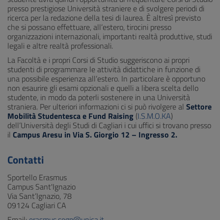
presso prestigiose Università straniere e di svolgere periodi di
ricerca per la redazione della tesi di laurea. È altresì previsto
che si possano effettuare, all’estero, tirocini presso
organizzazioni internazionali, importanti realtà produttive, studi
legali e altre realtà professionali.
La Facoltà e i propri Corsi di Studio suggeriscono ai propri
studenti di programmare le attività didattiche in funzione di
una possibile esperienza all’estero. In particolare è opportuno
non esaurire gli esami opzionali e quelli a libera scelta dello
studente, in modo da poterli sostenere in una Università
straniera. Per ulteriori informazioni ci si può rivolgere al
Settore
Mobilità Studentesca e Fund Raising
(
I.S.M.O.KA
)
dell’Università degli Studi di Cagliari i cui uffici si trovano presso
il
Campus Aresu in Via S. Giorgio 12 – Ingresso 2.
Contatti
Sportello Erasmus
Campus Sant'Ignazio
Via Sant’Ignazio, 78
09124 Cagliari CA
Email:
erasmus.segp@unica.it