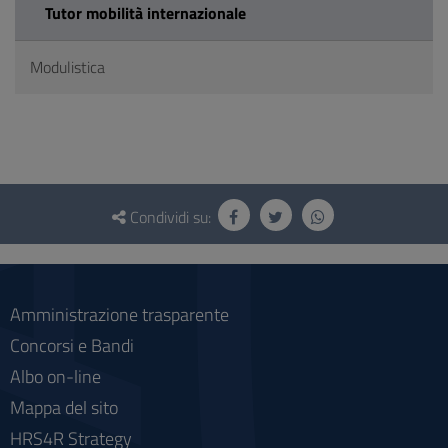
Tutor mobilità internazionale
Modulistica
Questionario
e
Condividi su:
social
Amministrazione trasparente
Concorsi e Bandi
Albo on-line
Mappa del sito
HRS4R Strategy