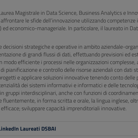
i Laurea Magistrale in Data Science, Business Analytics e Inn
affrontare le sfide dell’innovazione utilizzando competenze in
o) ed economico-manageriale. In particolare, il laureato in D
 decisioni strategiche e operative in ambito aziendale-organiz
ntazione di grandi flussi di dati, effettuando previsioni ed 
in modo efficiente i processi nelle organizzazioni complesse, 
di pianificazione e controllo delle risorse aziendali con dati st
progetti e applicare soluzioni innovative tenendo conto dell
tenzialità dei sistemi informativi e informatici e delle tecnolog
in gruppi interdisciplinari, anche con funzioni di coordinamen
e fluentemente, in forma scritta e orale, la lingua inglese, oltre
efficace; sviluppare capacità imprenditoriali innovative.
LinkedIn Laureati DSBAI