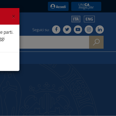
UniCA News
Accedi
×
ITA
ENG
Seguici su:
e parti.
ggi