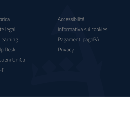
brica
Accessibilità
e legali
Informativa sui cookies
Learning
Pagamenti pagoPA
lp Desk
Privacy
stieni UniCa
-Fi