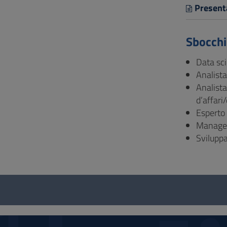
Presen
Sbocchi
Data sci
Analista
Analista
d’affari/
Esperto 
Manager
Sviluppa
Questionario
e
social