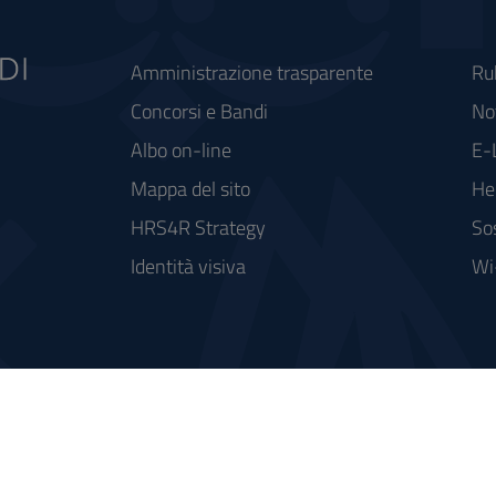
Amministrazione trasparente
Ru
Concorsi e Bandi
Not
Albo on-line
E-
Mappa del sito
He
HRS4R Strategy
So
Identità visiva
Wi
rse FSC - Fondo per lo Sviluppo e la Coesione
integrato a supporto della didattica e della ricerca e potenziamento dei servizi online agli studenti