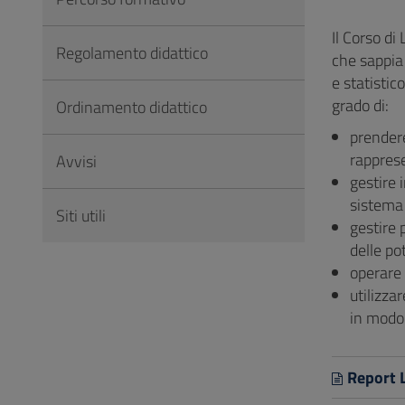
Vai
al
Il Corso d
Regolamento didattico
Footer
che sappia 
e statistic
grado di:
Ordinamento didattico
prendere
rapprese
Avvisi
gestire 
sistema 
Siti utili
gestire 
delle po
operare 
utilizzar
in modo 
Report 