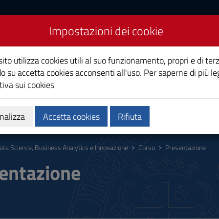
Impostazioni dei cookie
siness Analytics e
ito utilizza cookies utili al suo funzionamento, propri e di terz
o su accetta cookies acconsenti all'uso. Per saperne di più le
iva sui cookies
Calendari e orari
Qualità e miglioramento
nalizza
Accetta cookies
Rifiuta
ata Science, Business Analytics e Innovazione
Corso
Presentazione
entazione