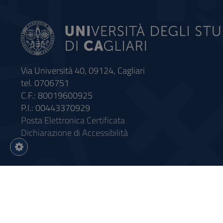
Via Università 40, 09124, Cagliari
tel. 0706751
C.F.: 80019600925
P.I.: 00443370929
Posta Elettronica Certificata
Dichiarazione di Accessibilità
Impostazioni
cookie
Intervento finanziato con riso
Sistema informatico gestionale 