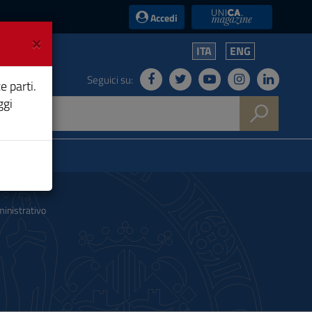
UniCA News
Accedi
×
ITA
ENG
Seguici su:
e parti.
ggi
inistrativo