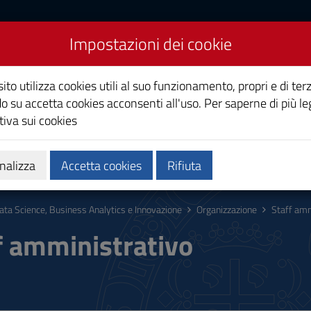
Impostazioni dei cookie
siness Analytics e
ito utilizza cookies utili al suo funzionamento, propri e di terz
o su accetta cookies acconsenti all'uso. Per saperne di più le
iva sui cookies
Calendari e orari
Qualità e miglioramento
nalizza
Accetta cookies
Rifiuta
ata Science, Business Analytics e Innovazione
Organizzazione
Staff amm
f amministrativo