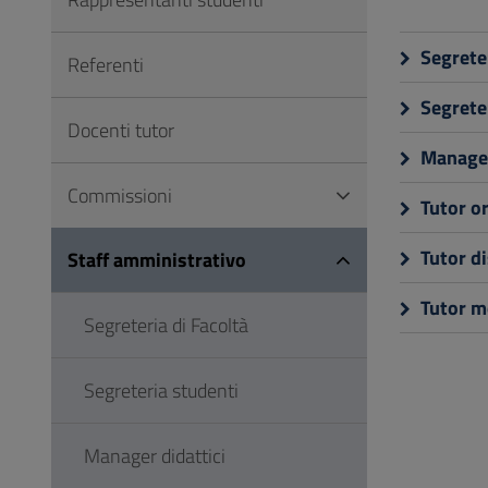
Vai
al
Segreter
Referenti
Footer
Segrete
Docenti tutor
Manager
Commissioni
Tutor o
Tutor di
Staff amministrativo
Tutor mo
Segreteria di Facoltà
Segreteria studenti
Manager didattici