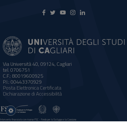
Via Università 40, 09124, Cagliari
tel. 0706751
C.F.: 80019600925
P.I.: 00443370929
Posta Elettronica Certificata
Dichiarazione di Accessibilità
Impostazioni
cookie
Intervento finanziato con risorse FSC - Fondo per lo Sviluppo e la Coesione
Sistema informatico gestionale integrato a supporto della didattica e della ricerca e potenziamento dei servizi online agli
studenti