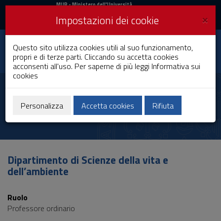
MIUR
MUR
- Ministero dell'Università
e della Ricerca
e
×
Impostazioni dei cookie
UniCA News
Accedi
Accedi
Università degli
Questo sito utilizza cookies utili al suo funzionamento,
Toggle
propri e di terze parti. Cliccando su accetta cookies
Studi di Cagliari
navigation
acconsenti all'uso. Per saperne di più leggi
Informativa sui
cookies
Vai
al
Valentina Onnis
Contenuto
Vai
Personalizza
Accetta cookies
Rifiuta
alla
navigazione
del
sito
Vai
Dipartimento di Scienze della vita e
al
dell’ambiente
Footer
Ruolo
Professore ordinario