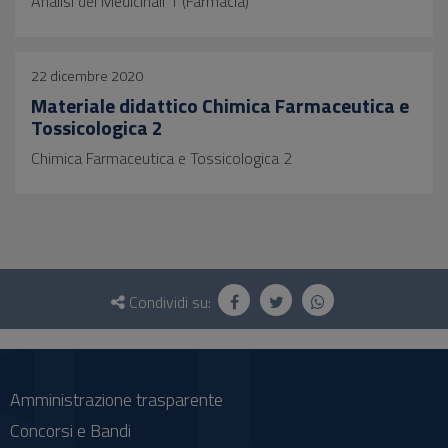
Analisi dei Medicinali 1 (Farmacia)
22 dicembre 2020
Materiale didattico Chimica Farmaceutica e
Tossicologica 2
Chimica Farmaceutica e Tossicologica 2
Questionario
e
Condividi su:
social
Amministrazione trasparente
Concorsi e Bandi