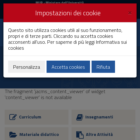
MIUR
MUR
- Ministero dell'Università
e della Ricerca
e
×
Impostazioni dei cookie
UniCA News
Accedi
Accedi
Università degli
Questo sito utilizza cookies utili al suo funzionamento,
Toggle
propri e di terze parti. Cliccando su accetta cookies
Studi di Cagliari
navigation
acconsenti all'uso. Per saperne di più leggi
Informativa sui
cookies
Vai
al
Contenuto
Vai
Personalizza
Accetta cookies
Rifiuta
alla
navigazione
del
sito
The fragment 'jacms_content_viewer' of widget
Vai
'content_viewer' is not available
al
Footer
Curriculum
Insegnamenti
Materiale didattico
Altre Attività