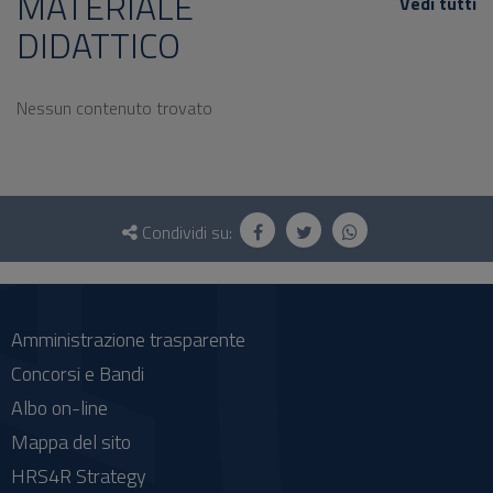
MATERIALE
Vedi tutti
DIDATTICO
Nessun contenuto trovato
Questionario
e
Condividi su:
social
Amministrazione trasparente
Concorsi e Bandi
Albo on-line
Mappa del sito
HRS4R Strategy