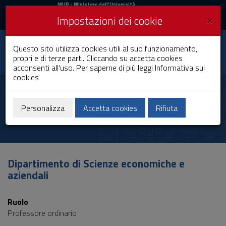
MIUR
MUR
- Ministero dell'Università
e della Ricerca
e
×
Impostazioni dei cookie
UniCA News
Accedi
Accedi
Università degli
Questo sito utilizza cookies utili al suo funzionamento,
Toggle
propri e di terze parti. Cliccando su accetta cookies
Studi di Cagliari
navigation
acconsenti all'uso. Per saperne di più leggi
Informativa sui
cookies
Vai
al
Giuseppe Melis
Contenuto
Vai
Personalizza
Accetta cookies
Rifiuta
alla
navigazione
del
sito
Vai
Dipartimento di Scienze economiche e
al
aziendali
Footer
Ruolo
Professore ordinario