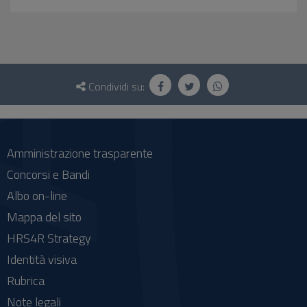
Questionario
e
Condividi su:
social
Amministrazione trasparente
Concorsi e Bandi
Albo on-line
Mappa del sito
HRS4R Strategy
Identità visiva
Rubrica
Note legali