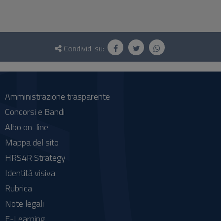
Questionario
e
Condividi su:
social
Amministrazione trasparente
Concorsi e Bandi
Albo on-line
Mappa del sito
HRS4R Strategy
Identità visiva
Rubrica
Note legali
E-Learning