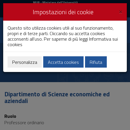
MIUR
MUR
- Ministero dell'Università
e della Ricerca
e
×
Impostazioni dei cookie
UniCA News
Accedi
Accedi
Università degli
Questo sito utilizza cookies utili al suo funzionamento,
Toggle
propri e di terze parti. Cliccando su accetta cookies
Studi di Cagliari
navigation
acconsenti all'uso. Per saperne di più leggi
Informativa sui
cookies
Vai
al
Francesco Mola
Contenuto
Vai
Personalizza
Accetta cookies
Rifiuta
alla
navigazione
del
sito
Vai
Dipartimento di Scienze economiche ed
al
aziendali
Footer
Ruolo
Professore ordinario