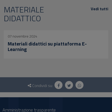
MATERIALE
Vedi tutti
DIDATTICO
07 novembre 2024
Materiali didattici su piattaforma E-
Learning
Questionario
e
Condividi su:
social
Amministrazione trasparente