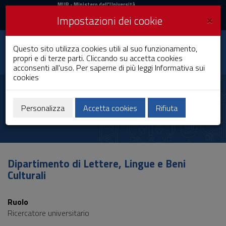
MIUR
MUR
- Ministero dell'Università
e della Ricerca
e
×
Impostazioni dei cookie
UniCA News
Accedi
Accedi
Università degli
Questo sito utilizza cookies utili al suo funzionamento,
Toggle
propri e di terze parti. Cliccando su accetta cookies
Studi di Cagliari
navigation
acconsenti all'uso. Per saperne di più leggi
Informativa sui
cookies
Vai
al
Ilaria Meloni
Contenuto
Vai
Personalizza
Accetta cookies
Rifiuta
alla
navigazione
del
sito
Vai
Dipartimento di Lettere, Lingue e Beni
al
Culturali
Footer
Ruolo
Ricercatore universitario