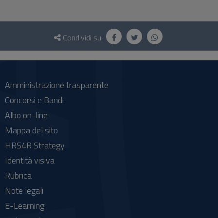
Questionario
e
Condividi su:
social
Amministrazione trasparente
Concorsi e Bandi
Albo on-line
Mappa del sito
HRS4R Strategy
Identità visiva
Rubrica
Note legali
E-Learning