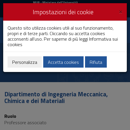
MIUR
MUR
- Ministero dell'Università
e della Ricerca
e
×
Impostazioni dei cookie
UniCA News
Accedi
Accedi
Università degli
Questo sito utilizza cookies utili al suo funzionamento,
Toggle
propri e di terze parti. Cliccando su accetta cookies
Studi di Cagliari
navigation
acconsenti all'uso. Per saperne di più leggi
Informativa sui
cookies
Vai
al
Massimiliano Grosso
Contenuto
Vai
Personalizza
Accetta cookies
Rifiuta
alla
navigazione
del
sito
Vai
Dipartimento di Ingegneria Meccanica,
al
Chimica e dei Materiali
Footer
Ruolo
Professore associato