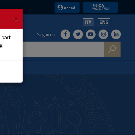
UniCA News
Accedi
×
ITA
ENG
Seguici su:
 parti.
gi