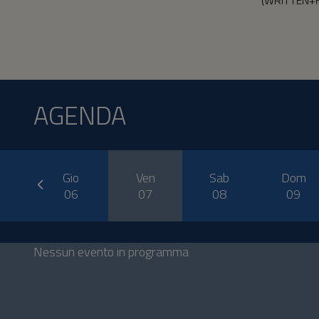
AGENDA
prev
er
Gio
Ven
Sab
Dom
5
06
07
08
09
Nessun evento in programma