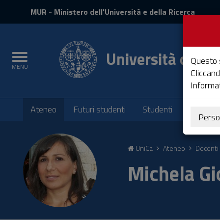
MIUR
MUR
- Ministero dell'Università e della Ricerca
e
Accedi
Università degli 
Toggle
Questo s
MENU
navigation
Cliccand
Informat
Submenu
Ateneo
Futuri studenti
Studenti
Laureati
Perso
Vai
al
UniCa
Ateneo
Docenti 
Contenuto
Vai
Michela Gi
alla
navigazione
del
sito