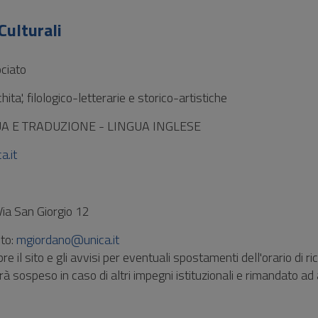
Culturali
ciato
hita', filologico-letterarie e storico-artistiche
UA E TRADUZIONE - LINGUA INGLESE
.it
a San Giorgio 12
to:
mgiordano@unica.it
e il sito e gli avvisi per eventuali spostamenti dell'orario di r
rà sospeso in caso di altri impegni istituzionali e rimandato ad 