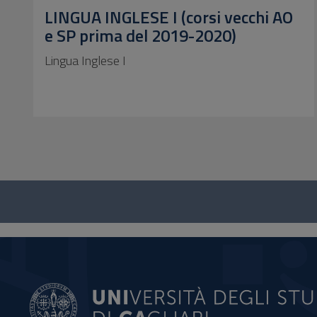
LINGUA INGLESE I (corsi vecchi AO
e SP prima del 2019-2020)
Lingua Inglese I
Questionario
e
social