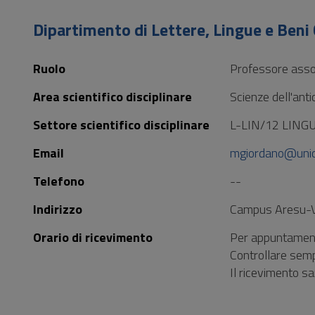
Vai
al
Dipartimento di Lettere, Lingue e Beni 
Footer
Ruolo
Professore asso
Area scientifico disciplinare
Scienze dell'antic
Settore scientifico disciplinare
L-LIN/12 LING
Email
mgiordano@unica
Telefono
--
Indirizzo
Campus Aresu-Vi
Orario di ricevimento
Per appuntamen
Controllare sempr
Il ricevimento sa