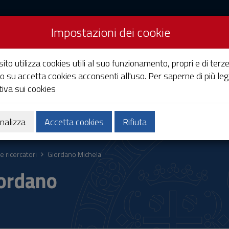
Impostazioni dei cookie
Studi di Cagliari
ito utilizza cookies utili al suo funzionamento, propri e di terze
o su accetta cookies acconsenti all'uso. Per saperne di più leg
iva sui cookies
Ricerca
Società e territorio
nalizza
Accetta cookies
Rifiuta
e ricercatori
Giordano Michela
ordano