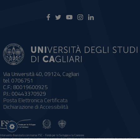
Via Università 40, 09124, Cagliari
tel. 0706751
C.F.: 80019600925
P.I.: 00443370929
Posta Elettronica Certificata
Dichiarazione di Accessibilità
Impostazioni
cookie
Intervento finanziato con risorse FSC - Fondo per lo Sviluppo e la Coesione
Sistema informatico gestionale integrato a supporto della didattica e della ricerca e potenziamento dei servizi online agli