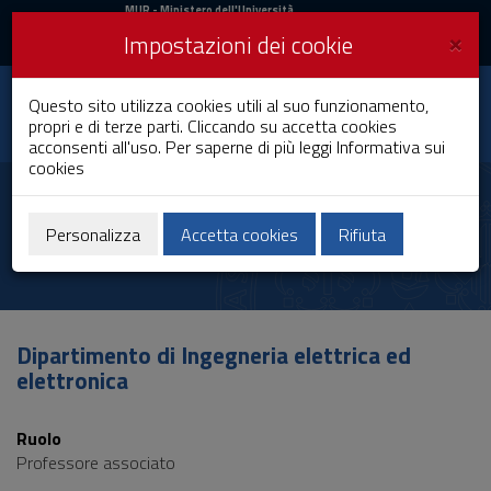
MIUR
MUR
- Ministero dell'Università
e della Ricerca
e
×
Impostazioni dei cookie
UniCA News
Accedi
Accedi
Università degli
Questo sito utilizza cookies utili al suo funzionamento,
Toggle
propri e di terze parti. Cliccando su accetta cookies
Studi di Cagliari
navigation
acconsenti all'uso. Per saperne di più leggi
Informativa sui
cookies
Vai
al
Emilio Ghiani
Contenuto
Vai
Personalizza
Accetta cookies
Rifiuta
alla
navigazione
del
sito
Vai
Dipartimento di Ingegneria elettrica ed
al
elettronica
Footer
Ruolo
Professore associato