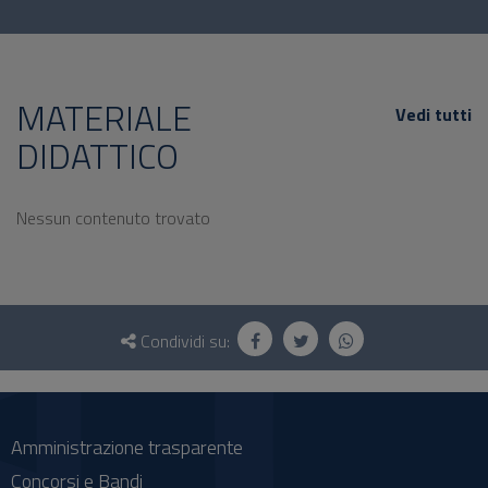
MATERIALE
Vedi tutti
DIDATTICO
Nessun contenuto trovato
Questionario
e
Condividi su:
social
Amministrazione trasparente
Concorsi e Bandi