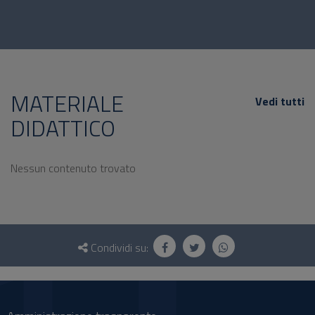
MATERIALE
Vedi tutti
DIDATTICO
Nessun contenuto trovato
Questionario
e
Condividi su:
social