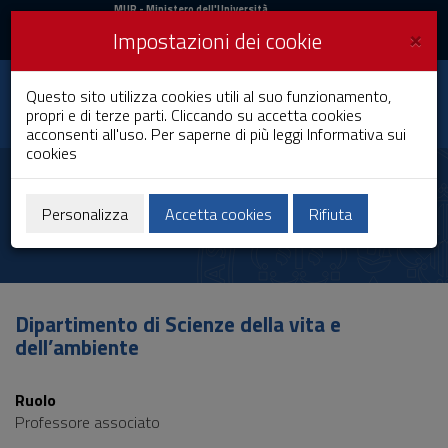
MIUR
MUR
- Ministero dell'Università
e della Ricerca
e
×
Impostazioni dei cookie
UniCA News
Accedi
Accedi
Università degli
Questo sito utilizza cookies utili al suo funzionamento,
Toggle
propri e di terze parti. Cliccando su accetta cookies
Studi di Cagliari
navigation
acconsenti all'uso. Per saperne di più leggi
Informativa sui
cookies
Vai
al
Alessandro Cau
Contenuto
Vai
Personalizza
Accetta cookies
Rifiuta
alla
navigazione
del
sito
Vai
Dipartimento di Scienze della vita e
al
dell’ambiente
Footer
Ruolo
Professore associato