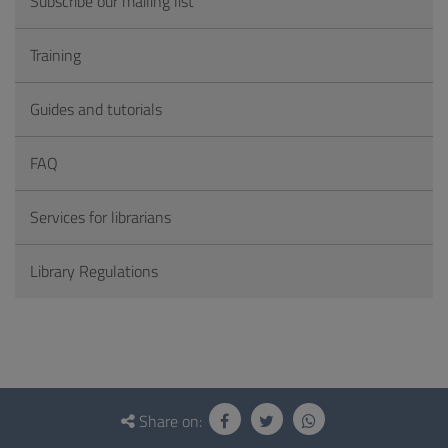
Subscribe our mailing list
Training
Guides and tutorials
FAQ
Services for librarians
Library Regulations
Questionnaire
and
Share on: