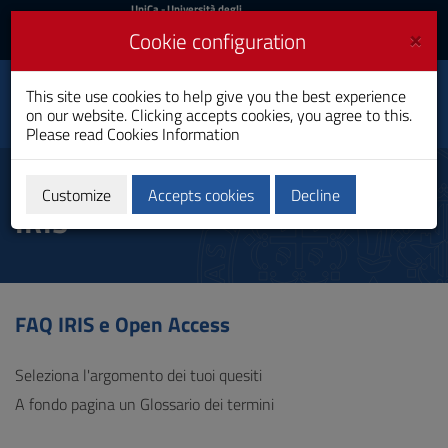
UniCa
UniCa
- Università degli
Studi di Cagliari
and
×
Cookie configuration
UniCA News
Login
Login
This site use cookies to help give you the best experience
University Library
Toggle
on our website. Clicking accepts cookies, you agree to this.
System
navigation
Please read
Cookies Information
Skip
to
FAQ about Open Access and
Content
Customize
Accepts cookies
Decline
IRIS
Go
to
site
navigation
Go
to
FAQ IRIS e Open Access
Footer
Seleziona l'argomento dei tuoi quesiti
A fondo pagina un Glossario dei termini