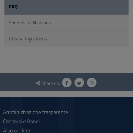
FAQ
Services for librarians
Library Regulations
Questionnaire
and
Share on:
social
Amministrazione trasparente
Concorsi e Bandi
Albo on-line