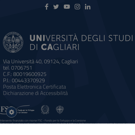
Via Università 40, 09124, Cagliari
tel. 0706751
C.F.: 80019600925
P.I.: 00443370929
Posta Elettronica Certificata
Dichiarazione di Accessibilità
Impostazioni
cookie
Intervento finanziato con risorse FSC - Fondo per lo Sviluppo e la Coesione
Sistema informatico gestionale integrato a supporto della didattica e della ricerca e potenziamento dei servizi online
agli studenti