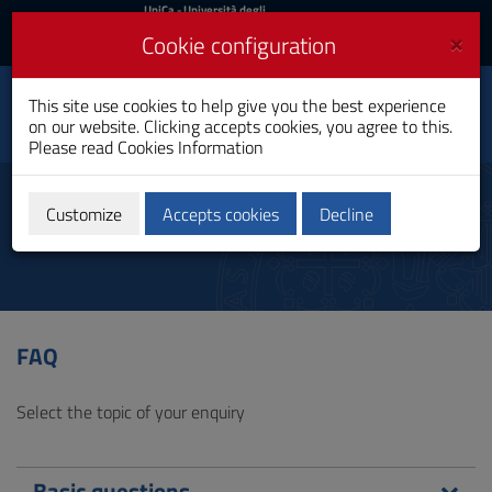
UniCa
UniCa
- Università degli
Studi di Cagliari
and
×
Cookie configuration
UniCA News
Login
Login
This site use cookies to help give you the best experience
University Library
Toggle
on our website. Clicking accepts cookies, you agree to this.
System
navigation
Please read
Cookies Information
Skip
to
FAQ
Content
Customize
Accepts cookies
Decline
Go
to
site
navigation
Go
to
FAQ
Footer
Select the topic of your enquiry
Basic questions