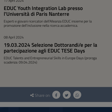
17 April 2024
EDUC Youth Integration Lab presso
l'Università di Paris Nanterre
Esperti e giovani ricercatori dell’Alleanza EDUC insieme per la
promozione dell’inclusione nella ricerca accademica.
08 April 2024
19.03.2024 Selezione Dottorandi/e per la
partecipazione agli EDUC TESE Days
EDUC Talents and Entrepreneurial Skills in Europe Days (proroga
scadenza: 09.04.2024)
Questionnaire
and
Share on:
social