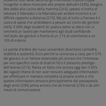
incognite: si deve rinunciare alle proprie abitudini (33%), bisogna
dire addio alla cucina della mamma (24%), spesso si tratta di
salutare il fidanzato o la fidanzata per andare incontro a un
difficile rapporto a distanza (21%). Ma più di tutto a frenare è il
carico di spese che andrebbero a pesare sul conto dei genitori
(46%). Il 69% degli studenti (in pratica sette su dieci) non si
cercherà un lavoro per mantenersi agli studi confidando
nell’aiuto dei genitori a fronte di un 21% di volenterosi e un
10% di indecisi.
Le parole d’ordine dei nuovi universitari diventano comodità,
stabilità e austerità. Ecco perché la vicinanza a casa, per il 57%
dei giovani, è un fattore essenziale più ancora che l’interesse
per uno specifico corso di studi (41%) o il presunto prestigio
dell’ateneo (21%). Resta un fatto che ancora oggi ben il 65%
dei ragazzi ritiene di non aver ricevuto adeguate informazioni
per effettuare in maniera completa la propria scelta e che
queste informazioni arrivano principalmente dal passaparola
degli amici (29%) prima ancora che da Internet (23%) o da altri
mezzi di comunicazione.