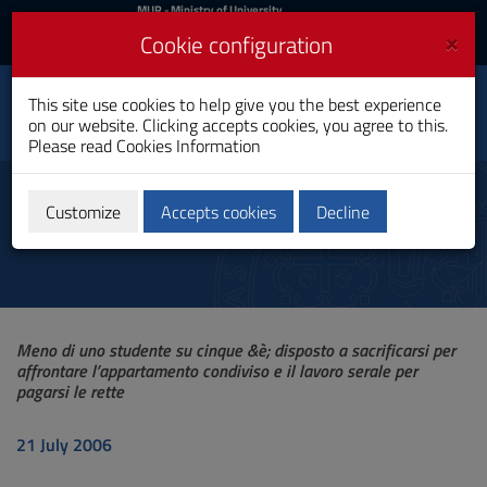
MIUR
MUR
- Ministry of University
and Research
and
×
Cookie configuration
UniCA News
Login
Login
University of
This site use cookies to help give you the best experience
Toggle
on our website. Clicking accepts cookies, you agree to this.
Cagliari
navigation
Please read
Cookies Information
Skip
to
News
Content
Customize
Accepts cookies
Decline
Go
to
site
navigation
Go
to
Meno di uno studente su cinque &è; disposto a sacrificarsi per
Footer
affrontare l’appartamento condiviso e il lavoro serale per
pagarsi le rette
21 July 2006