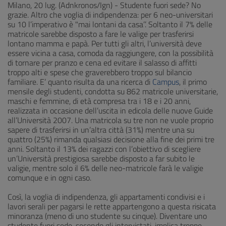
Milano, 20 lug. (Adnkronos/Ign) - Studente fuori sede? No
grazie. Altro che voglia di indipendenza: per 6 neo-universitari
su 10 l’imperativo è "mai lontani da casa’’. Soltanto il 7% delle
matricole sarebbe disposto a fare le valige per trasferirsi
lontano mamma e papà. Per tutti gli altri, l’università deve
essere vicina a casa, comoda da raggiungere, con la possibilità
di tornare per pranzo e cena ed evitare il salasso di affitti
troppo alti e spese che graverebbero troppo sul bilancio
familiare. E’ quanto risulta da una ricerca di
Campus
, il primo
mensile degli studenti, condotta su 862 matricole universitarie,
maschi e femmine, di età compresa tra i 18 e i 20 anni,
realizzata in occasione dell’uscita in edicola delle nuove Guide
all’Università 2007. Una matricola su tre non ne vuole proprio
sapere di trasferirsi in un’altra città (31%) mentre una su
quattro (25%) rimanda qualsiasi decisione alla fine dei primi tre
anni. Soltanto il 13% dei ragazzi con l’obiettivo di scegliere
un’Università prestigiosa sarebbe disposto a far subito le
valigie, mentre solo il 6% delle neo-matricole farà le valigie
comunque e in ogni caso.
Così, la voglia di indipendenza, gli appartamenti condivisi e i
lavori serali per pagarsi le rette appartengono a questa risicata
minoranza (meno di uno studente su cinque). Diventare uno
studente fuori sede, secondo gli intervistati, implica troppe