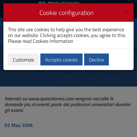
MIUR
MUR
- Ministry of University
and Research
and
×
Cookie configuration
UniCA News
Login
Login
University of
This site use cookies to help give you the best experience
Toggle
on our website. Clicking accepts cookies, you agree to this.
Cagliari
navigation
Please read
Cookies Information
Skip
to
News
Content
Customize
Accepts cookies
Decline
Go
to
site
navigation
Go
to
Internet: su www.quaestiones.com vengono raccolte le
Footer
domande piu ricorrenti poste dai professori universitari durante
gli esami.
02 May 2006