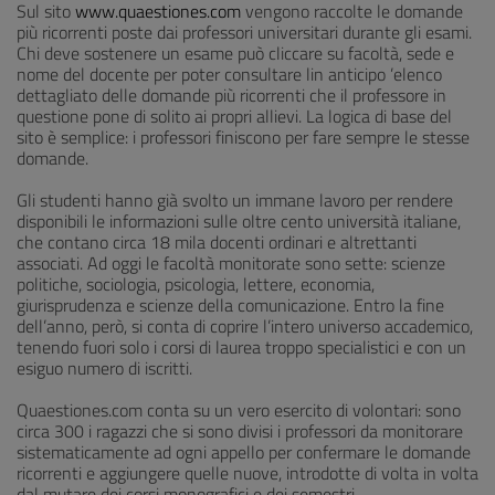
Sul sito
www.quaestiones.com
vengono raccolte le domande
più ricorrenti poste dai professori universitari durante gli esami.
Chi deve sostenere un esame può cliccare su facoltà, sede e
nome del docente per poter consultare lin anticipo ’elenco
dettagliato delle domande più ricorrenti che il professore in
questione pone di solito ai propri allievi. La logica di base del
sito è semplice: i professori finiscono per fare sempre le stesse
domande.
Gli studenti hanno già svolto un immane lavoro per rendere
disponibili le informazioni sulle oltre cento università italiane,
che contano circa 18 mila docenti ordinari e altrettanti
associati. Ad oggi le facoltà monitorate sono sette: scienze
politiche, sociologia, psicologia, lettere, economia,
giurisprudenza e scienze della comunicazione. Entro la fine
dell’anno, però, si conta di coprire l’intero universo accademico,
tenendo fuori solo i corsi di laurea troppo specialistici e con un
esiguo numero di iscritti.
Quaestiones.com conta su un vero esercito di volontari: sono
circa 300 i ragazzi che si sono divisi i professori da monitorare
sistematicamente ad ogni appello per confermare le domande
ricorrenti e aggiungere quelle nuove, introdotte di volta in volta
dal mutare dei corsi monografici e dei semestri.