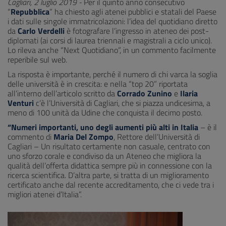
Cagliari, 2 luglio 2019 -
Per il quinto anno consecutivo
“
Repubblica
” ha chiesto agli atenei pubblici e statali del Paese
i dati sulle singole immatricolazioni: l’idea del quotidiano diretto
da
Carlo Verdelli
è fotografare l’ingresso in ateneo dei post-
diplomati (ai corsi di laurea triennali e magistrali a ciclo unico).
Lo rileva anche “Next Quotidiano”, in un commento facilmente
reperibile sul web.
La risposta è importante, perché il numero di chi varca la soglia
delle università è in crescita: e nella “top 20” riportata
all’interno dell’articolo scritto da
Corrado Zunino
e
Ilaria
Venturi
c’è l’Università di Cagliari, che si piazza undicesima, a
meno di 100 unità da Udine che conquista il decimo posto.
“Numeri importanti, uno degli aumenti più alti in Italia
– è il
commento di
Maria Del Zompo
, Rettore dell’Università di
Cagliari – Un risultato certamente non casuale, centrato con
uno sforzo corale e condiviso da un Ateneo che migliora la
qualità dell’offerta didattica sempre più in connessione con la
ricerca scientifica. D’altra parte, si tratta di un miglioramento
certificato anche dal recente accreditamento, che ci vede tra i
migliori atenei d’Italia”.