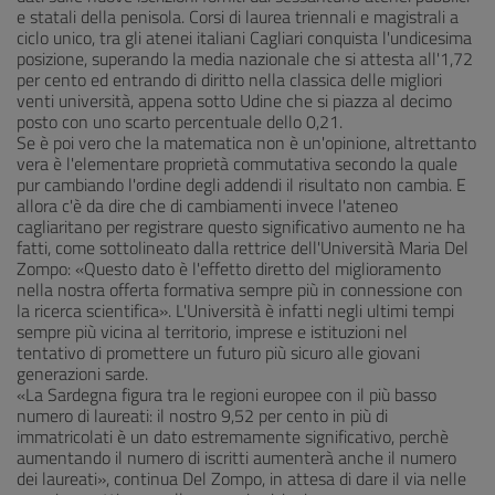
e statali della penisola. Corsi di laurea triennali e magistrali a
ciclo unico, tra gli atenei italiani Cagliari conquista l'undicesima
posizione, superando la media nazionale che si attesta all'1,72
per cento ed entrando di diritto nella classica delle migliori
venti università, appena sotto Udine che si piazza al decimo
posto con uno scarto percentuale dello 0,21.
Se è poi vero che la matematica non è un'opinione, altrettanto
vera è l'elementare proprietà commutativa secondo la quale
pur cambiando l'ordine degli addendi il risultato non cambia. E
allora c'è da dire che di cambiamenti invece l'ateneo
cagliaritano per registrare questo significativo aumento ne ha
fatti, come sottolineato dalla rettrice dell'Università Maria Del
Zompo: «Questo dato è l'effetto diretto del miglioramento
nella nostra offerta formativa sempre più in connessione con
la ricerca scientifica». L'Università è infatti negli ultimi tempi
sempre più vicina al territorio, imprese e istituzioni nel
tentativo di promettere un futuro più sicuro alle giovani
generazioni sarde.
«La Sardegna figura tra le regioni europee con il più basso
numero di laureati: il nostro 9,52 per cento in più di
immatricolati è un dato estremamente significativo, perchè
aumentando il numero di iscritti aumenterà anche il numero
dei laureati», continua Del Zompo, in attesa di dare il via nelle