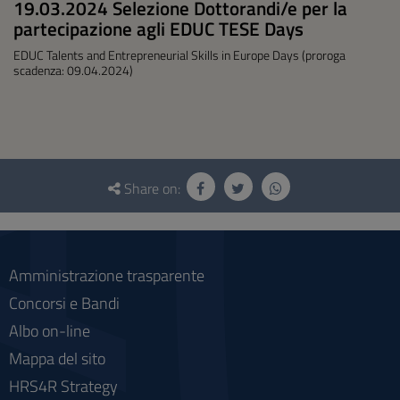
19.03.2024 Selezione Dottorandi/e per la
partecipazione agli EDUC TESE Days
EDUC Talents and Entrepreneurial Skills in Europe Days (proroga
scadenza: 09.04.2024)
Questionnaire
and
Share on:
social
Amministrazione trasparente
Concorsi e Bandi
Albo on-line
Mappa del sito
HRS4R Strategy