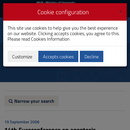
MIUR
MUR
- Ministry of University
and Research
and
×
Cookie configuration
UniCA News
Login
Login
University of
This site use cookies to help give you the best experience
Toggle
on our website. Clicking accepts cookies, you agree to this.
Cagliari
navigation
Please read
Cookies Information
Skip
to
News
Content
Customize
Accepts cookies
Decline
Go
to
site
navigation
Go
to
Footer
Narrow your search
19 September 2006
14th Euroconference on apoptosis