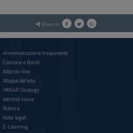
Questionnaire
and
Share on:
social
Amministrazione trasparente
Concorsi e Bandi
Albo on-line
Mappa del sito
HRS4R Strategy
Identità visiva
Rubrica
Note legali
E-Learning