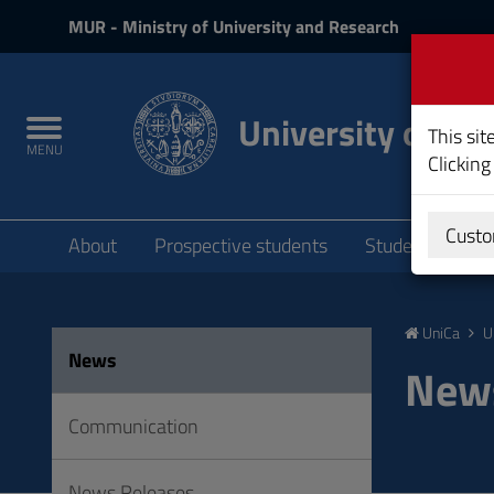
MIUR
MUR
- Ministry of University and Research
and
Login
University of Cag
Toggle
This sit
MENU
navigation
Clicking
Submenu
Custo
About
Prospective students
Students
P
Skip
to
UniCa
U
Content
News
Go
New
to
site
Communication
navigation
Go
News Releases