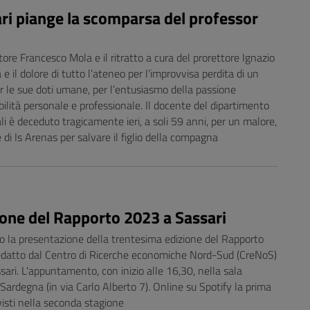
iari piange la scomparsa del professor
tore Francesco Mola e il ritratto a cura del prorettore Ignazio
 e il dolore di tutto l’ateneo per l'improvvisa perdita di un
r le sue doti umane, per l’entusiasmo della passione
bilità personale e professionale. Il docente del dipartimento
ali è deceduto tragicamente ieri, a soli 59 anni, per un malore,
 di Is Arenas per salvare il figlio della compagna
ne del Rapporto 2023 a Sassari
rio la presentazione della trentesima edizione del Rapporto
edatto dal Centro di Ricerche economiche Nord-Sud (CreNoS)
ssari. L'appuntamento, con inizio alle 16,30, nella sala
Sardegna (in via Carlo Alberto 7). Online su Spotify la prima
isti nella seconda stagione