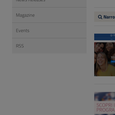
to
Footer
Magazine
Narro
Events
RSS