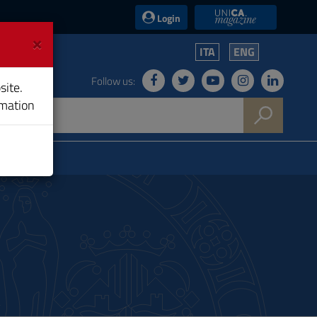
UniCA News
Login
×
ITA
ENG
Follow us:
site.
rmation