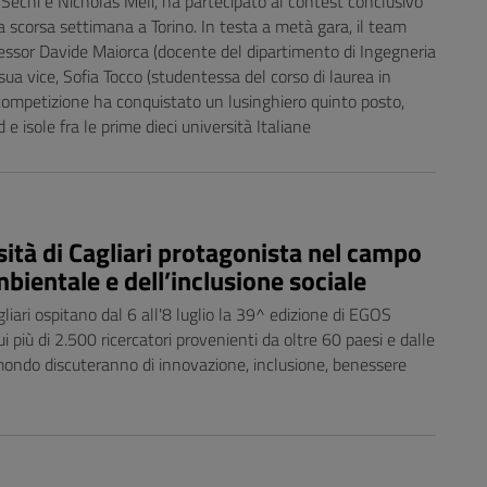
Sechi e Nicholas Meli, ha partecipato al contest conclusivo
a scorsa settimana a Torino. In testa a metà gara, il team
essor Davide Maiorca (docente del dipartimento di Ingegneria
 sua vice, Sofia Tocco (studentessa del corso di laurea in
 competizione ha conquistato un lusinghiero quinto posto,
 e isole fra le prime dieci università Italiane
ità di Cagliari protagonista nel campo
mbientale e dell’inclusione sociale
gliari ospitano dal 6 all'8 luglio la 39^ edizione di EGOS
i più di 2.500 ricercatori provenienti da oltre 60 paesi e dalle
mondo discuteranno di innovazione, inclusione, benessere