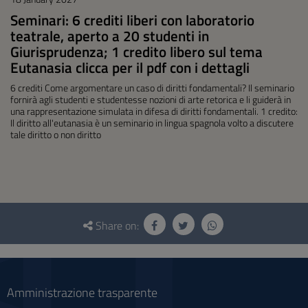
Seminari: 6 crediti liberi con laboratorio
teatrale, aperto a 20 studenti in
Giurisprudenza; 1 credito libero sul tema
Eutanasia clicca per il pdf con i dettagli
6 crediti Come argomentare un caso di diritti fondamentali? Il seminario
fornirà agli studenti e studentesse nozioni di arte retorica e li guiderà in
una rappresentazione simulata in difesa di diritti fondamentali. 1 credito:
Il diritto all'eutanasia è un seminario in lingua spagnola volto a discutere
tale diritto o non diritto
Questionnaire
and
Share on:
social
Amministrazione trasparente