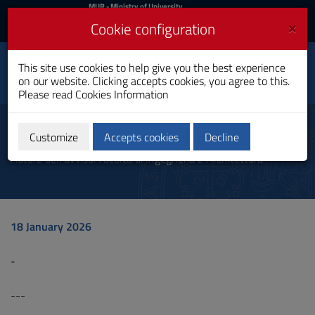
MIUR
MUR
- Ministry of University
and Research
and
×
Cookie configuration
UniCA News
Login
Login
University of
This site use cookies to help give you the best experience
Toggle
on our website. Clicking accepts cookies, you agree to this.
Cagliari
navigation
Please read
Cookies Information
Skip
to
Communication
Content
Customize
Accepts cookies
Decline
Go
Autore dell'avviso: Facoltà di Ingegneria e Architettura
to
site
navigation
Go
to
18 January 2026
Footer
-
---