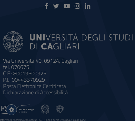
Via Università 40, 09124, Cagliari
tel. 0706751
C.F.: 80019600925
P.I.: 00443370929
Posta Elettronica Certificata
Dichiarazione di Accessibilità
Impostazioni
cookie
Intervento finanziato con risorse FSC - Fondo per lo Sviluppo e la Coesione
Sistema informatico gestionale integrato a supporto della didattica e della ricerca e potenziamento dei servizi online
agli studenti