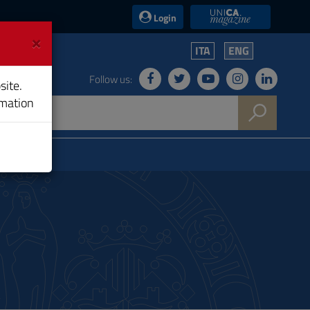
UniCA News
Login
×
ITA
ENG
Follow us:
site.
rmation