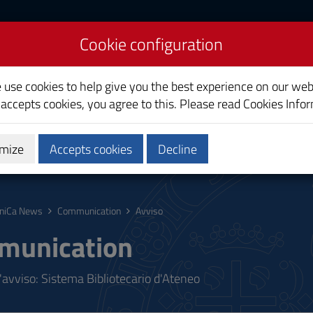
Cookie configuration
liari
e use cookies to help give you the best experience on our web
 accepts cookies, you agree to this. Please read
Cookies Info
mize
Accepts cookies
Decline
ostgraduate
Research
Society and territory
niCa News
Communication
Avviso
munication
'avviso: Sistema Bibliotecario d'Ateneo