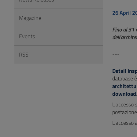
to
Footer
26 April 2
Magazine
Fino al 31 m
Events
dell'archite
---
RSS
Detail Ins
database è 
architettu
download
L’accesso s
postazione 
L’accesso a