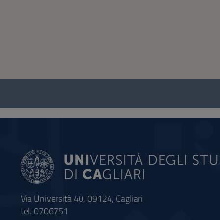
Questionnaire
and
social
Via Università 40, 09124, Cagliari
tel. 0706751