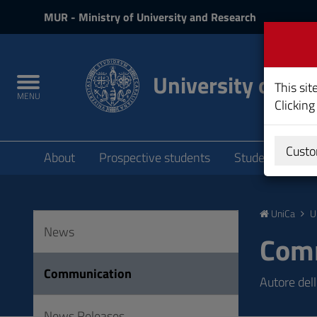
MIUR
MUR
- Ministry of University and Research
and
Login
University of Cag
Toggle
This sit
MENU
navigation
Clicking
Submenu
Custo
About
Prospective students
Students
P
Skip
to
UniCa
U
Content
News
Go
Com
to
site
Communication
Autore dell
navigation
Go
News Releases