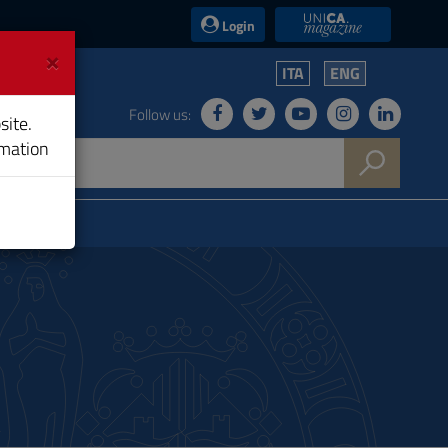
UniCA News
Login
×
ITA
ENG
Follow us:
site.
rmation