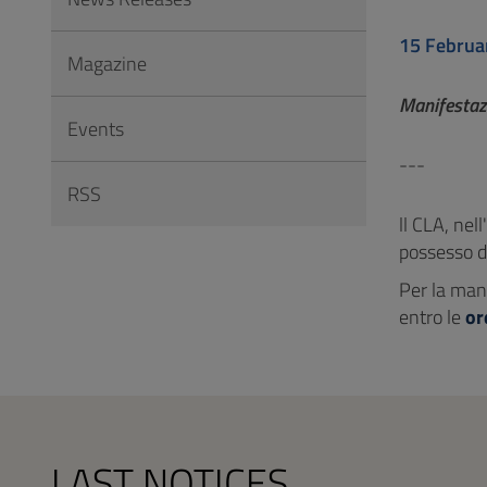
to
Footer
15 Februa
Magazine
Manifestazi
Events
---
RSS
ll CLA, nel
possesso de
Per la man
entro le
or
LAST NOTICES