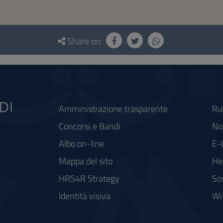
Share on:
Amministrazione trasparente
Ru
Concorsi e Bandi
Not
Albo on-line
E-
Mappa del sito
He
HRS4R Strategy
So
Identità visiva
Wi