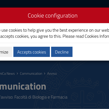
Cookie configuration
liari
e use cookies to help give you the best experience on our web
 accepts cookies, you agree to this. Please read
Cookies Info
mize
Accepts cookies
Decline
ostgraduate
Research
Society and territory
niCa News
Communication
Avviso
munication
'avviso: Facoltà di Biologia e Farmacia