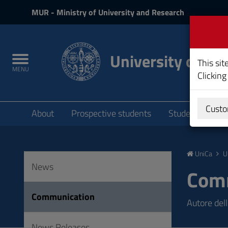
MIUR
MUR
- Ministry of University and Research
and
Login
University of Cag
Toggle
This sit
MENU
navigation
Clicking
Submenu
Custo
About
Prospective students
Students
P
Skip
to
UniCa
U
Content
News
Go
Com
to
site
Communication
Autore dell
navigation
Go
News Releases