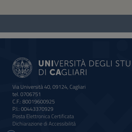
Questionnaire
and
social
Via Università 40, 09124, Cagliari
tel. 0706751
C.F.: 80019600925
P.I.: 00443370929
Posta Elettronica Certificata
Dichiarazione di Accessibilità