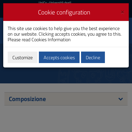
UniCa
UniCa
- Università degli
Studi di Cagliari
and
×
Cookie configuration
UniCA News
Login
Login
This site use cookies to help give you the best experience
Toggle
Faculty of Humanities
on our website. Clicking accepts cookies, you agree to this.
navigation
Please read
Cookies Information
Skip
to
Commissione Orientamento
Content
Customize
Accepts cookies
Decline
Go
to
site
navigation
Go
to
Footer
Composizione