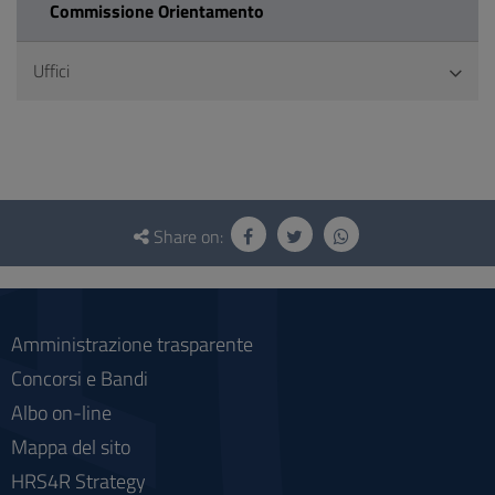
Commissione Orientamento
Uffici
Questionnaire
and
Share on:
social
Amministrazione trasparente
Concorsi e Bandi
Albo on-line
Mappa del sito
HRS4R Strategy