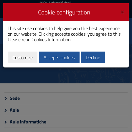
UniCa
UniCa
- Università degli
Studi di Cagliari
and
×
Cookie configuration
UniCA News
Login
Login
This site use cookies to help give you the best experience
Toggle
Faculty of Humanities
on our website. Clicking accepts cookies, you agree to this.
navigation
Please read
Cookies Information
Skip
to
Campuses and Structures
Content
Customize
Accepts cookies
Decline
Go
to
site
navigation
Go
to
Footer
Sede
Aule
Aule informatiche