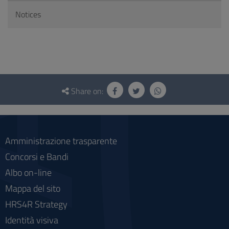
Notices
Questionnaire
and
Share on:
social
Amministrazione trasparente
Concorsi e Bandi
Albo on-line
Mappa del sito
HRS4R Strategy
Identità visiva