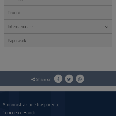
Tirocini
Internazionale
Paperwork
Questionnaire
and
Share on:
social
Amministrazione trasparente
Concorsi e Bandi