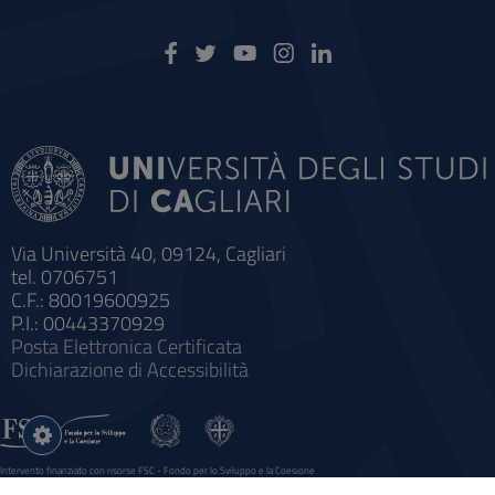
Via Università 40, 09124, Cagliari
tel. 0706751
C.F.: 80019600925
P.I.: 00443370929
Posta Elettronica Certificata
Dichiarazione di Accessibilità
Impostazioni
cookie
Intervento finanziato con risorse FSC - Fondo per lo Sviluppo e la Coesione
Sistema informatico gestionale integrato a supporto della didattica e della ricerca e potenziamento dei servizi online
agli studenti