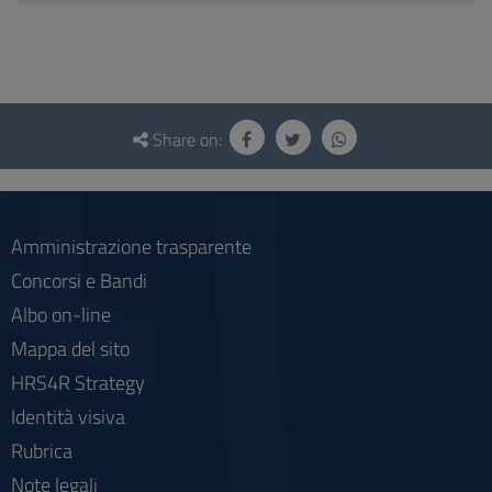
Questionnaire
and
Share on:
social
Amministrazione trasparente
Concorsi e Bandi
Albo on-line
Mappa del sito
HRS4R Strategy
Identità visiva
Rubrica
Note legali