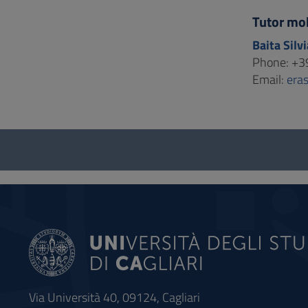
Tutor mob
Baita Silvi
Phone: +3
Email:
era
Questionnaire
and
social
Via Università 40, 09124, Cagliari