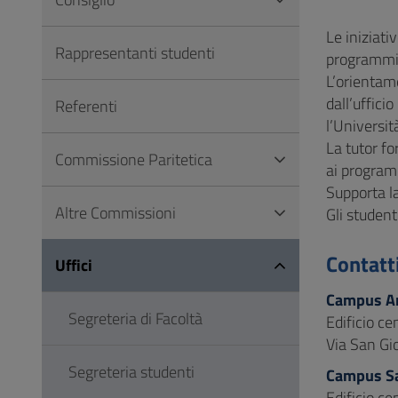
to
Footer
Le iniziati
Rappresentanti studenti
programmi 
L’orientame
dall’uffici
Referenti
l’Universit
La tutor fo
Commissione Paritetica
ai programm
Supporta l
Altre Commissioni
Gli student
Contatt
Uffici
Campus A
Segreteria di Facoltà
Edificio ce
Via San Gi
Segreteria studenti
Campus S
Edificio ce