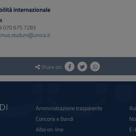
ilità internazionale
a
9 070 675 7283
smus.studum@unica.it
Share on:
Amministrazione trasparente
Ru
Concorsi e Bandi
Not
Albo on-line
E-