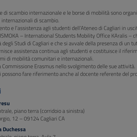
ve di scambio internazionale e le borse di mobilità sono organ
internazionali di scambio.
nto e l’assistenza agli studenti dell’Ateneo di Cagliari in usci
o ISMOKA – International Students Mobility Office KAralis – c
à degli Studi di Cagliari e che si avvale della presenza di un tu
rnisce assistenza continua agli studenti e costituisce il riferi
i di mobilità comunitari e internazionali.
a Commissione Erasmus nello svolgimento delle sue attività.
i possono fare riferimento anche al docente referente del prop
i
resu
ntrale, piano terra (corridoio a sinistra)
orgio, 12 – 09124 Cagliari CA
a Duchessa
ntrale, piano terra, Aula 7