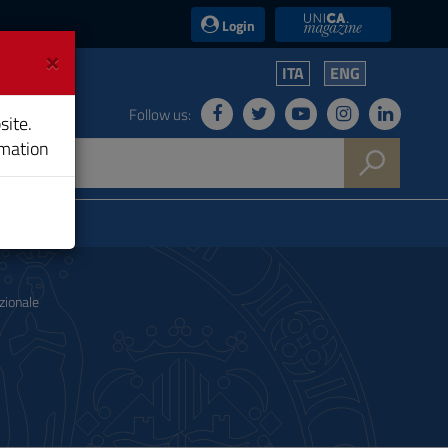
UniCA News
Login
×
ITA
ENG
Follow us:
site.
rmation
zionale