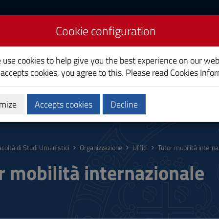
Cookie configuration
ities
e use cookies to help give you the best experience on our web
 accepts cookies, you agree to this. Please read
Cookies Info
mize
Accepts cookies
Decline
al programs
Calendari e orari
Servizi
acoltà di Studi Umanistici
Organizzazione
Uffici
Tutor mobilità interna
r mobilità internazionale