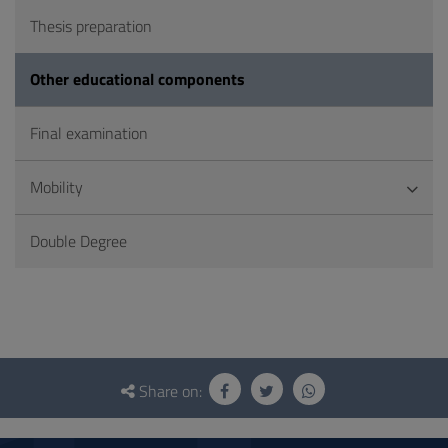
Thesis preparation
Other educational components
Final examination
Mobility
Double Degree
Questionnaire
and
Share on:
social