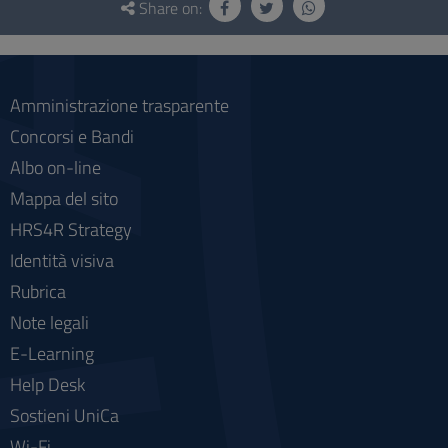
and
Share on:
social
Amministrazione trasparente
Concorsi e Bandi
Albo on-line
Mappa del sito
HRS4R Strategy
Identità visiva
Rubrica
Note legali
E-Learning
Help Desk
Sostieni UniCa
Wi-Fi