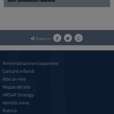
Joint commission relations
Questionnaire
and
Share on:
social
Amministrazione trasparente
Concorsi e Bandi
Albo on-line
Mappa del sito
HRS4R Strategy
Identità visiva
Rubrica