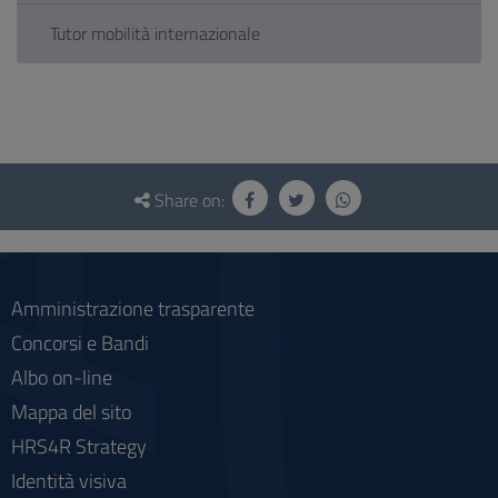
Tutor mobilità internazionale
Questionnaire
and
Share on:
social
Amministrazione trasparente
Concorsi e Bandi
Albo on-line
Mappa del sito
HRS4R Strategy
Identità visiva