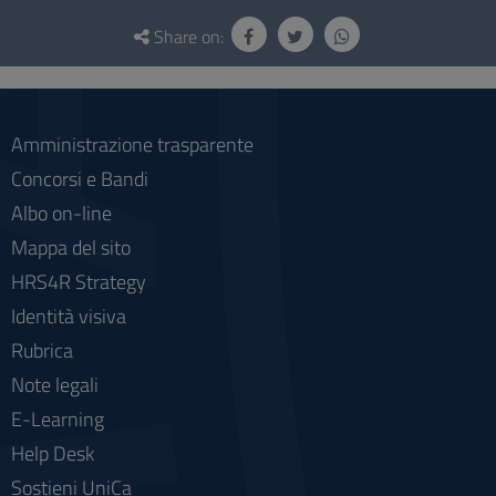
Questionnaire
and
Share on:
social
Amministrazione trasparente
Concorsi e Bandi
Albo on-line
Mappa del sito
HRS4R Strategy
Identità visiva
Rubrica
Note legali
E-Learning
Help Desk
Sostieni UniCa