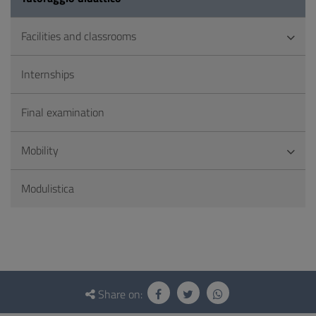
Facilities and classrooms
Internships
Final examination
Mobility
Modulistica
Questionnaire
and
Share on: