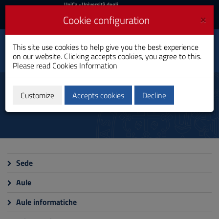
UniCa
UniCa
- Università degli
Studi di Cagliari
and
×
Cookie configuration
UniCA News
Login
Login
Pedagogical Science
This site use cookies to help give you the best experience
and Educational
Toggle
on our website. Clicking accepts cookies, you agree to this.
Processes
navigation
Please read
Cookies Information
Master's Degree
Skip
to
Facilities and classrooms
Content
Customize
Accepts cookies
Decline
Go
to
site
navigation
Go
to
Footer
Sede
Aule
Aule informatiche