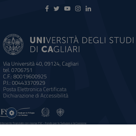
Via Università 40, 09124, Cagliari
tel. 0706751
C.F.: 80019600925
P.I.: 00443370929
Posta Elettronica Certificata
Dichiarazione di Accessibilità
Impostazioni
cookie
Intervento finanziato con risorse FSC - Fondo per lo Sviluppo e la Coesione
Sistema informatico gestionale integrato a supporto della didattica e della ricerca e potenziamento dei servizi online
agli studenti