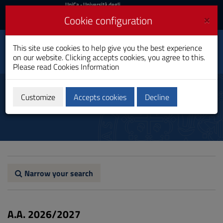
UniCa
UniCa
- Università degli
Studi di Cagliari
and
×
Cookie configuration
UniCA News
Login
Login
Pedagogical Science
This site use cookies to help give you the best experience
and Educational
Toggle
on our website. Clicking accepts cookies, you agree to this.
Processes
navigation
Please read
Cookies Information
Master's Degree
Skip
to
Study plan
Content
Customize
Accepts cookies
Decline
Go
to
site
navigation
Go
to
Footer
Narrow your search
A.A. 2026/2027