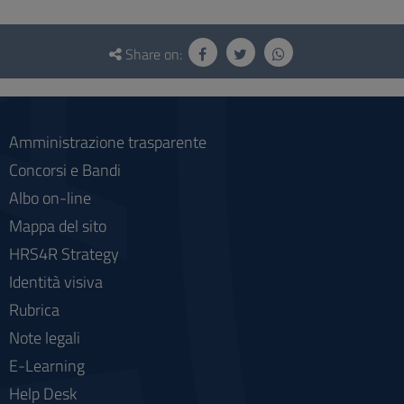
Questionnaire
and
Share on:
social
Amministrazione trasparente
Concorsi e Bandi
Albo on-line
Mappa del sito
HRS4R Strategy
Identità visiva
Rubrica
Note legali
E-Learning
Help Desk