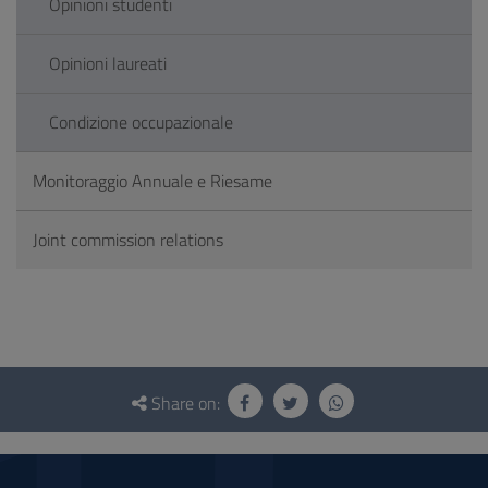
Opinioni studenti
Opinioni laureati
Condizione occupazionale
Monitoraggio Annuale e Riesame
Joint commission relations
Questionnaire
and
Share on:
social