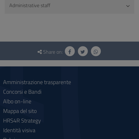
Administrative staff
Questionnaire
and
Share on:
social
Amministrazione trasparente
Concorsi e Bandi
Albo on-line
Mappa del sito
HRS4R Strategy
Identità visiva