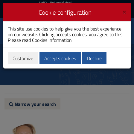
UniCa
UniCa
- Università degli
Studi di Cagliari
and
×
Cookie configuration
UniCA News
Login
Login
Administrative and
This site use cookies to help give you the best experience
Toggle
Organizational Sciences
on our website. Clicking accepts cookies, you agree to this.
navigation
Bachelor's Degree
Please read
Cookies Information
Skip
to
Teachers
Content
Customize
Accepts cookies
Decline
Go
to
site
navigation
Go
to
Footer
Narrow your search