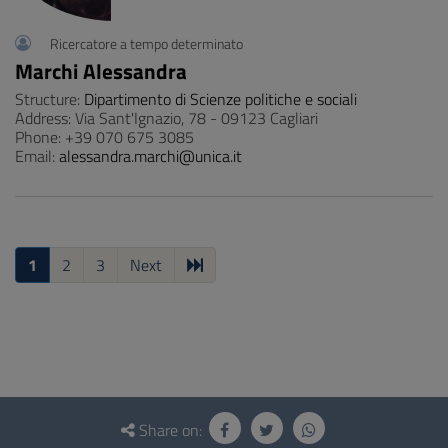
Ricercatore a tempo determinato
Marchi Alessandra
Structure:
Dipartimento di Scienze politiche e sociali
Address: Via Sant'Ignazio, 78 - 09123 Cagliari
Phone: +39 070 675 3085
Email:
alessandra.marchi@unica.it
1
2
3
Next
Questionnaire
and
Share on: