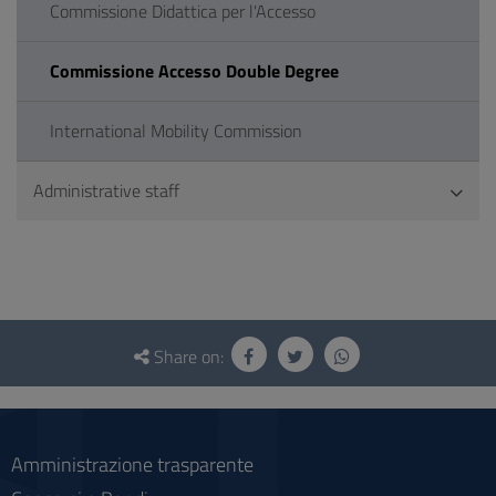
Commissione Didattica per l'Accesso
Commissione Accesso Double Degree
International Mobility Commission
Administrative staff
Questionnaire
and
Share on:
social
Amministrazione trasparente