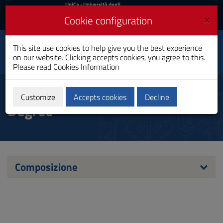
UniCa
UniCa
- Università degli
Studi di Cagliari
and
×
Cookie configuration
UniCA News
Login
Login
This site use cookies to help give you the best experience
International Relations
Toggle
on our website. Clicking accepts cookies, you agree to this.
Master's Degree
navigation
Please read
Cookies Information
Skip
to
Commissione Accesso Double
Content
Customize
Accepts cookies
Decline
Degree
Go
to
site
navigation
Go
to
Footer
Composizione