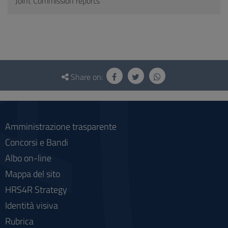
Joint Commission reports
Questionnaire
and
Share on:
social
Amministrazione trasparente
Concorsi e Bandi
Albo on-line
Mappa del sito
HRS4R Strategy
Identità visiva
Rubrica